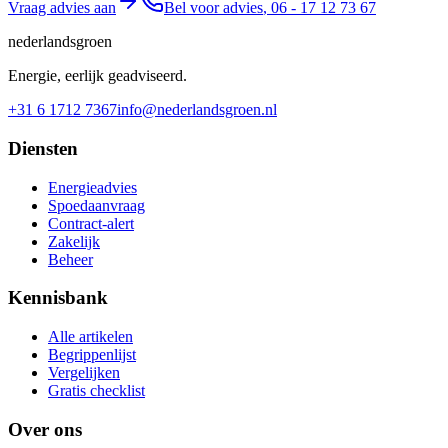
Vraag advies aan
Bel voor advies
,
06 - 17 12 73 67
nederlandsgroen
Energie, eerlijk geadviseerd.
+31 6 1712 7367
info@nederlandsgroen.nl
Diensten
Energieadvies
Spoedaanvraag
Contract-alert
Zakelijk
Beheer
Kennisbank
Alle artikelen
Begrippenlijst
Vergelijken
Gratis checklist
Over ons