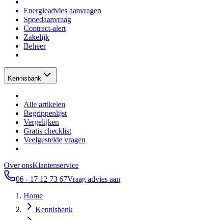
Energieadvies aanvragen
Spoedaanvraag
Contract-alert
Zakelijk
Beheer
Kennisbank
Alle artikelen
Begrippenlijst
Vergelijken
Gratis checklist
Veelgestelde vragen
Over ons
Klantenservice
06 - 17 12 73 67
Vraag advies aan
Home
Kennisbank