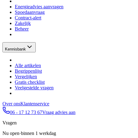
Energieadvies aanvragen
Spoedaanvraag
Contract-alert
Zakelijk
Beheer
Kennisbank
Alle artikelen
Begrippenlijst
Vergelijken
Gratis checklist
Veelgestelde vragen
Over ons
Klantenservice
06 - 17 12 73 67
Vraag advies aan
Vragen
Nu open
·
binnen 1 werkdag