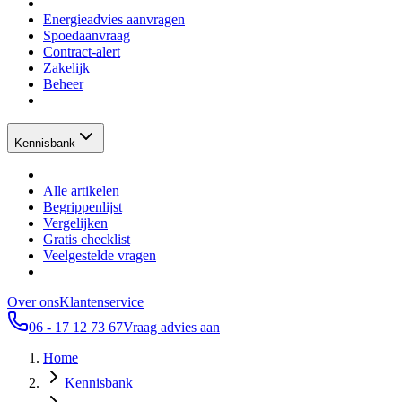
Energieadvies aanvragen
Spoedaanvraag
Contract-alert
Zakelijk
Beheer
Kennisbank
Alle artikelen
Begrippenlijst
Vergelijken
Gratis checklist
Veelgestelde vragen
Over ons
Klantenservice
06 - 17 12 73 67
Vraag advies aan
Home
Kennisbank