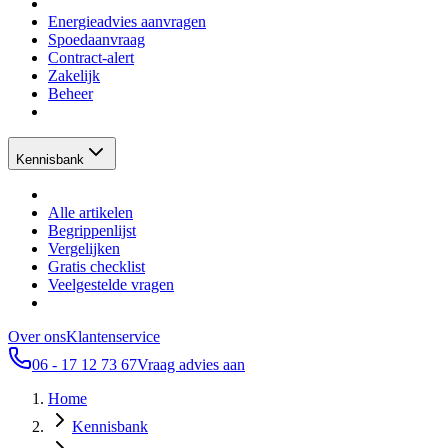
Energieadvies aanvragen
Spoedaanvraag
Contract-alert
Zakelijk
Beheer
Kennisbank
Alle artikelen
Begrippenlijst
Vergelijken
Gratis checklist
Veelgestelde vragen
Over ons
Klantenservice
06 - 17 12 73 67
Vraag advies aan
Home
Kennisbank