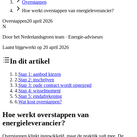
Overstappen
Hoe werkt overstappen van energieleverancier?
Overstappen
20 april 2026
N
Door
het
Nederlandsgroen
team
·
Energie-adviseurs
Laatst bijgewerkt op
20 april 2026
In dit artikel
1
.
Stap 1: aanbod kiezen
2
.
Stap 2: inschrijven
3
.
Stap 3: oude contract wordt opgezegd
4
.
Stap 4: wisselmoment
5
.
Stap 5: eindafrekening
6
.
Wat kost overstappen?
Hoe werkt overstappen van
energieleverancier?
Overstappen klinkt ingewikkeld, maar de praktijk valt mee. De